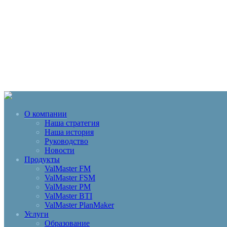
О компании
Наша стратегия
Наша история
Руководство
Новости
Продукты
ValMaster FM
ValMaster FSM
ValMaster PM
ValMaster BTI
ValMaster PlanMaker
Услуги
Образование