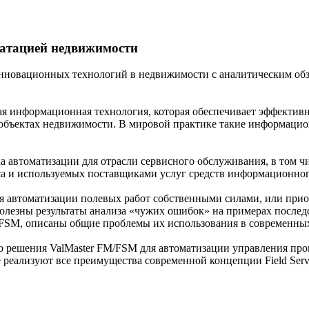
атацией недвижимости
овационных технологий в недвижимости с аналитическим обзо
ая информационная технология, которая обеспечивает эффектив
бъектах недвижимости. В мировой практике такие информационн
а автоматизации для отрасли сервисного обслуживания, в том ч
са и используемых поставщиками услуг средств информационног
я автоматизации полевых работ собственными силами, или прио
олезны результаты анализа «чужих ошибок» на примерах послед
SM, описаны общие проблемы их использования в современных
о решения ValMaster FM/FSM для автоматизации управления про
 реализуют все преимущества современной концепции Field Serv