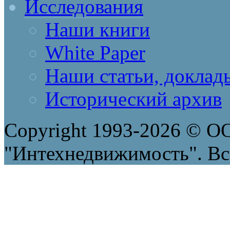
Исследования
Наши книги
White Paper
Наши статьи, доклад
Исторический архив
Copyright 1993-2026 © 
"Интехнедвижимость". Вс