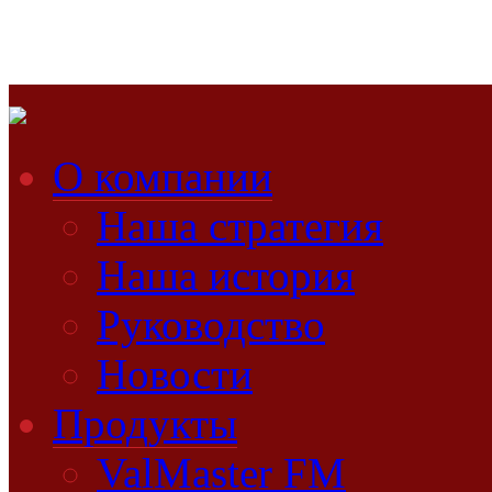
О компании
Наша стратегия
Наша история
Руководство
Новости
Продукты
ValMaster FM