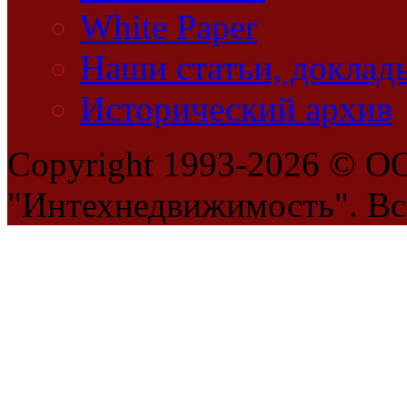
White Paper
Наши статьи, доклад
Исторический архив
Copyright 1993-2026 © 
"Интехнедвижимость". Вс